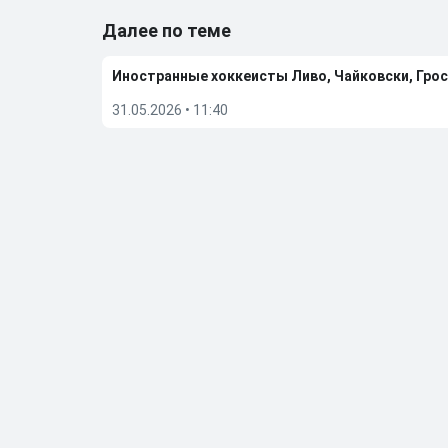
Далее по теме
Иностранные хоккеисты Ливо, Чайковски, Грос
31.05.2026
•
11:40
ИИХФ примет решение о допуске отдельно по 
29.05.2026
•
12:15
TMZ назвал причину смерти четырехкратного 
29.05.2026
•
11:31
«Вегас» обыграл «Колорадо» и вышел в финал п
27.05.2026
•
06:50
Больше новостей