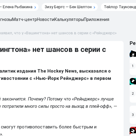
— Елена Рыбакина
Зизу Бергс — Бен Шелтон
Тейлор Таунсенд
гнозы
Матч-центр
Новости
Калькуляторы
Приложения
заявил, что у «Вашингтона» нет шансов в серии с «Рейнджерс»
Ре
ингтона» нет шансов в серии с
1
алитик издания The Hockey News, высказался о
отивостоянии с «Нью-Йорк Рейнджерс» в первом
2
сё закончится. Почему? Потому что «Рейнджерс» лучше
е потратили много силы просто на выход в плей-офф»,
—
3
е смогут противопоставить более быстрым и
».