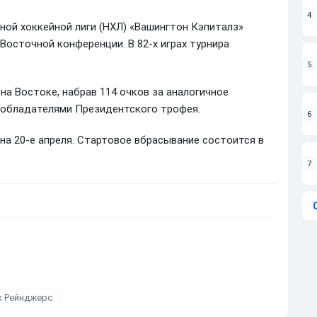
4
ной хоккейной лиги (НХЛ) «Вашингтон Кэпиталз»
Восточной конференции. В 82-х играх турнира
5
а Востоке, набрав 114 очков за аналогичное
 обладателями Президентского трофея.
6
на 20-е апреля. Стартовое вбрасывание состоится в
7
к Рейнджерс