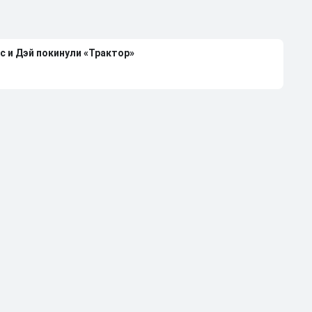
с и Дэй покинули «Трактор»
каждой российской сборной
чемпиона НХЛ Клода Лемье
лей-офф НХЛ-2026 при 4-0 в серии