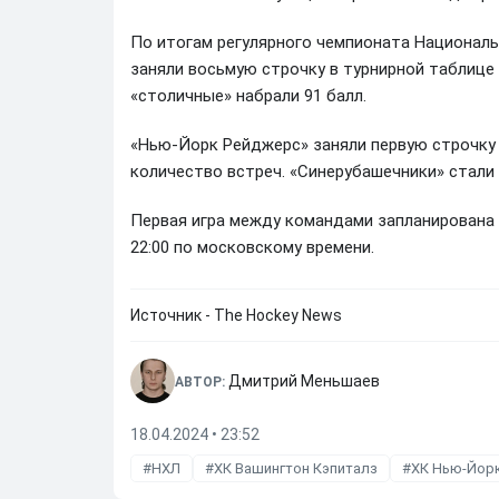
По итогам регулярного чемпионата Националь
заняли восьмую строчку в турнирной таблице 
«столичные» набрали 91 балл.
«Нью-Йорк Рейджерс» заняли первую строчку н
количество встреч. «Синерубашечники» стали
Первая игра между командами запланирована 
22:00 по московскому времени.
Источник - The Hockey News
Дмитрий Меньшаев
АВТОР:
18.04.2024 • 23:52
НХЛ
ХК Вашингтон Кэпиталз
ХК Нью-Йор