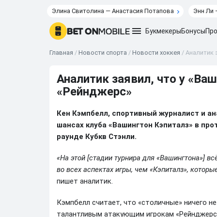
Элина Свитолина — Анастасия Потапова
Энн Ли 
Букмекеры
Бонусы
Про
Главная
/
Новости спорта
/
Новости хоккея
/
Аналитик 
Аналитик заявил, что у «Ваш
«Рейнджерс»
Кен Кэмпбелл, спортивный журналист и ан
шансах клуба «Вашингтон Кэпиталз» в пр
раунде Кубкв Стэнли.
«На этой [стадии турнира для «Вашингтона»] в
во всех аспектах игры, чем «Кэпиталз», которы
пишет аналитик.
Кэмпбелл считает, что «столичные» ничего н
талантливым атакующим игрокам «Рейнджерс