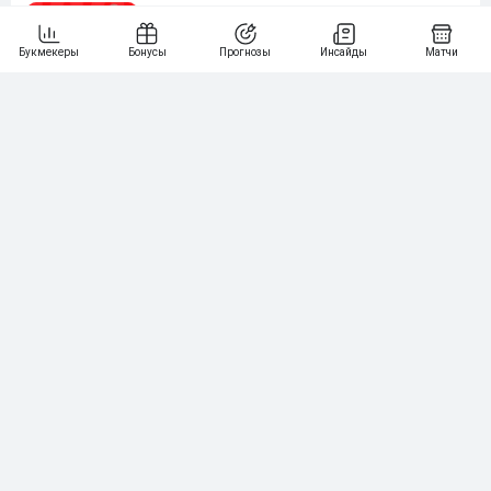
Почему в названии многих букмекеров есть
число 88
5 популярных хоккейных стратегий,
которые не принесут прибыль
Сколько зарабатывают футбольные клубы
на контрактах с букмекерами в разных
странах? От Бразилии до России
Как букмекеры получают лайв со стадионов
и где их слабые места
Бонусы за регистрацию. Онлайн-
калькулятор