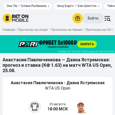
Энн Ли — Елена Рыбакина
Зизу Бергс — Бен Шелтон
Тейл
Войти
Главная
/
Прогнозы на спорт
/
Прогнозы на теннис
/
Прогнозы на US O
Анастасия Павлюченкова — Даяна Ястремская:
прогноз и ставка (КФ 1.63) на матч WTA US Open,
25.08.
Анастасия Павлюченкова - Даяна Ястремская
WTA US Open
25 августа
18:00 МСК