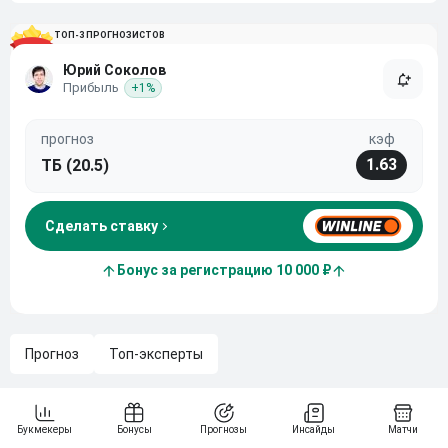
ТОП-3 ПРОГНОЗИСТОВ
Юрий Соколов
Прибыль
+1%
прогноз
кэф
1.63
ТБ (20.5)
Сделать ставку
Бонус за регистрацию 10 000 ₽
Прогноз
Топ-эксперты
Анастасия Павлюченкова встретится с Даяной
Ястремской в матче первого круга WTA US Open 25