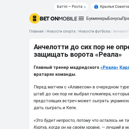
Баттл — Роста
Крылья Советов
Букмекеры
Бонусы
Про
Главная
/
Новости спорта
/
Новости футбола
/
Анчелотт
Анчелотти до сих пор не опр
защищать ворота «Реала»
Главный тренер мадридского
«Реала»
Кар
вратарях команды.
Перед матчем с «Алавесом» в очередном туре
штаб до сих пор не выбрал голкипера, которы
предстоящих встреч может сыграть украински
дать сыграть и Кепе.
«Это будет непросто, потому что осталось не т
Куртуа, когда он на своём уровне, — лучший в м