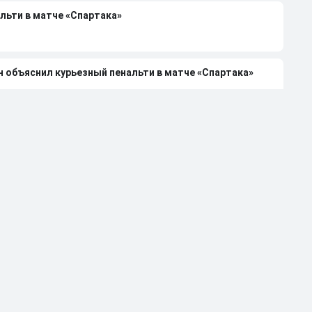
льти в матче «Спартака»
н объяснил курьезный пенальти в матче «Спартака»
6/27 в РПЛ