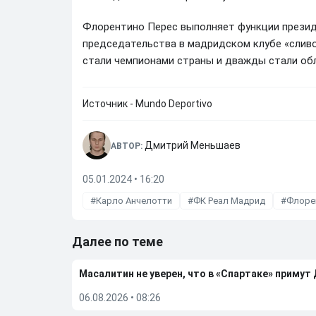
Флорентино Перес выполняет функции президен
председательства в мадридском клубе «сливо
стали чемпионами страны и дважды стали об
Источник - Mundo Deportivo
Дмитрий Меньшаев
АВТОР:
05.01.2024 • 16:20
Карло Анчелотти
ФК Реал Мадрид
Флоре
Далее по теме
Масалитин не уверен, что в «Спартаке» примут
06.08.2026
•
08:26