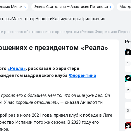
инамо Минск
Элина Свитолина — Анастасия Потапова
Молда
гнозы
Матч-центр
Новости
Калькуляторы
Приложения
ти рассказал об отношениях с президентом «Реала» Флорентино Перес
Ре
ошениях с президентом «Реала»
1
кого
«Реала»
, рассказал о характере
езидентом мадридского клуба
Флорентино
2
 просил его о большем, чем то, что он мне уже дал. Он
й. У нас хорошие отношения»
, — сказал Анчелотти.
3
ой раз в июле 2021 года, привел клуб к победе в Лиге
нство Испании того же сезона. В 2023 году его
ира.