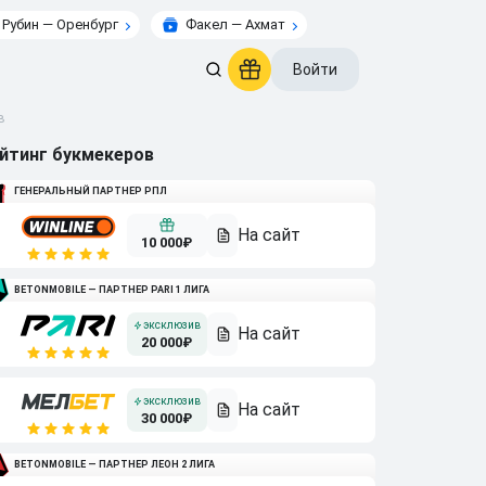
Рубин — Оренбург
Факел — Ахмат
Войти
в
йтинг букмекеров
ГЕНЕРАЛЬНЫЙ ПАРТНЕР РПЛ
10 000₽
BETONMOBILE — ПАРТНЕР PARI 1 ЛИГА
20 000₽
30 000₽
BETONMOBILE — ПАРТНЕР ЛЕОН 2 ЛИГА