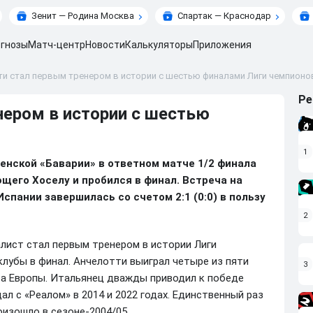
Зенит — Родина Москва
Спартак — Краснодар
гнозы
Матч-центр
Новости
Калькуляторы
Приложения
ти стал первым тренером в истории с шестью финалами Лиги чемпионо
Ре
нером в истории с шестью
1
енской «Баварии» в ответном матче 1/2 финала
его Хоселу и пробился в финал. Встреча на
спании завершилась со счетом 2:1 (0:0) в пользу
2
алист стал первым тренером в истории Лиги
клубы в финал. Анчелотти выиграл четыре из пяти
3
ра Европы. Итальянец дважды приводил к победе
дал с «Реалом» в 2014 и 2022 годах. Единственный раз
изошло в сезоне-2004/05.