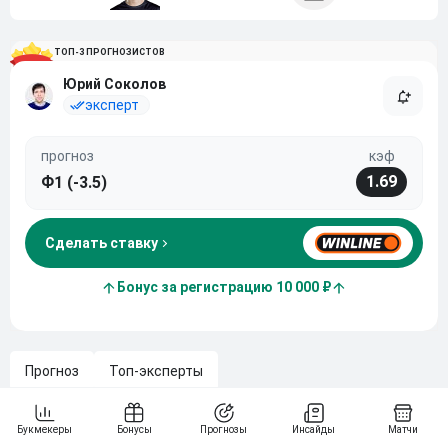
ТОП-3 ПРОГНОЗИСТОВ
Юрий Соколов
эксперт
прогноз
кэф
1.69
Ф1 (-3.5)
Сделать ставку
Бонус за регистрацию 10 000 ₽
Прогноз
Топ-эксперты
Андрей Рублев встретится с Есихито Нисиокой в матче