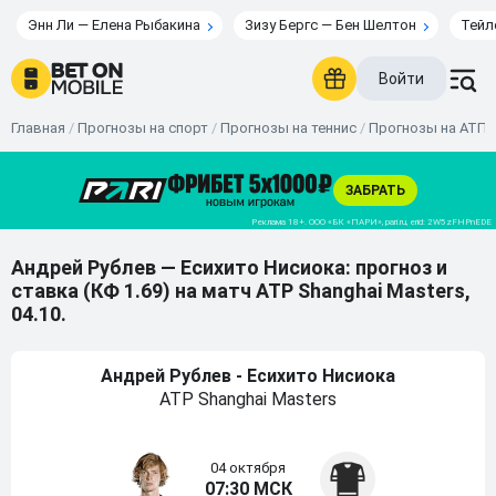
Энн Ли — Елена Рыбакина
Зизу Бергс — Бен Шелтон
Тейл
Войти
Главная
/
Прогнозы на спорт
/
Прогнозы на теннис
/
Прогнозы на АТП
Андрей Рублев — Есихито Нисиока: прогноз и
ставка (КФ 1.69) на матч ATP Shanghai Masters,
04.10.
Андрей Рублев - Есихито Нисиока
ATP Shanghai Masters
04 октября
07:30 МСК