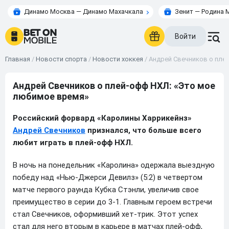
Динамо Москва — Динамо Махачкала
Зенит — Родина 
Войти
Главная
/
Новости спорта
/
Новости хоккея
/
Андрей Свечников о пле
Андрей Свечников о плей-офф НХЛ: «Это мое
любимое время»
Российский форвард «Каролины Харрикейнз»
Андрей Свечников
признался, что больше всего
любит играть в плей-офф НХЛ.
В ночь на понедельник «Каролина» одержала выездную
победу над «Нью-Джерси Девилз» (5:2) в четвертом
матче первого раунда Кубка Стэнли, увеличив свое
преимущество в серии до 3-1. Главным героем встречи
стал Свечников, оформивший хет-трик. Этот успех
стал для него вторым в карьере в матчах плей-офф,