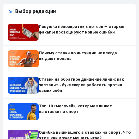
Выбор редакции
Ловушка невозвратных потерь — старые
факапы провоцируют новые ошибки
Почему ставки по интуиции не всегда
выдают попана
Ставки на обратное движение линии: как
заставить букмекеров работать против
самих себя
Топ-10 «мелочей», которые влияют
на ставки на спорт
Ошибка выжившего в ставках на спорт. Что
это и как может мешать игре?