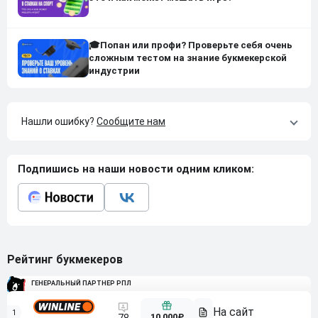
🎓Попан или профи? Проверьте себя очень
сложным тестом на знание букмекерской
индустрии
Нашли ошибку?
Сообщите нам
Подпишись на наши новости одним кликом:
Рейтинг букмекеров
ГЕНЕРАЛЬНЫЙ ПАРТНЕР РПЛ
1
10 000₽
78