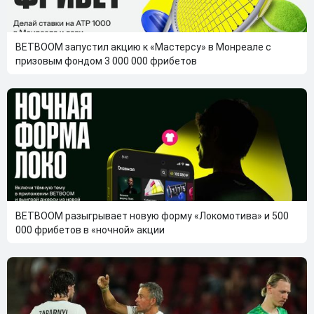
BETBOOM запустил акцию к «Мастерсу» в Монреале с
призовым фондом 3 000 000 фрибетов
BETBOOM разыгрывает новую форму «Локомотива» и 500
000 фрибетов в «ночной» акции