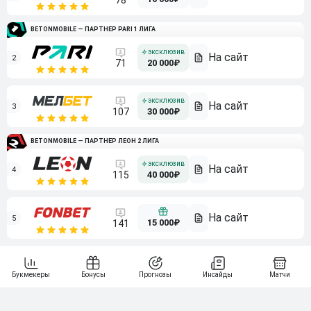
BETONMOBILE — ПАРТНЕР PARI 1 ЛИГА
2
71
20 000₽
3
107
30 000₽
BETONMOBILE — ПАРТНЕР ЛЕОН 2 ЛИГА
4
115
40 000₽
5
15 000₽
141
6
3 000₽
19