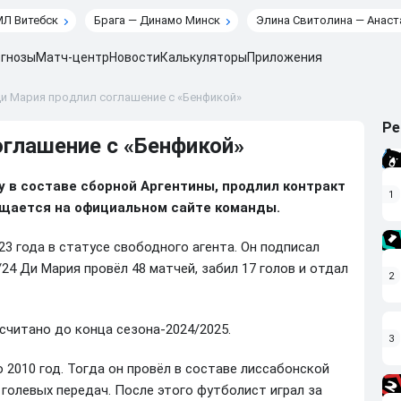
МЛ Витебск
Брага — Динамо Минск
Элина Свитолина — Анаст
гнозы
Матч-центр
Новости
Калькуляторы
Приложения
Ди Мария продлил соглашение с «Бенфикой»
Ре
оглашение с «Бенфикой»
у в составе сборной Аргентины, продлил контракт
1
бщается на официальном сайте команды.
3 года в статусе свободного агента. Он подписал
/24 Ди Мария провёл 48 матчей, забил 17 голов и отдал
2
считано до конца сезона-2024/2025.
3
 2010 год. Тогда он провёл в составе лиссабонской
 голевых передач. После этого футболист играл за