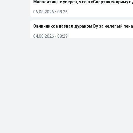
Масалитин не уверен, что в «Спартаке» примут
06.08.2026
•
08:26
Овчинников назвал дураком Ву за нелепый пена
04.08.2026
•
08:29
«Это проблема вратаря и защитника». Лапочки
02.08.2026
•
23:19
Гаджиев поделился ожиданиями от сезона-202
02.08.2026
•
07:49
Больше новостей
Выбор редакции