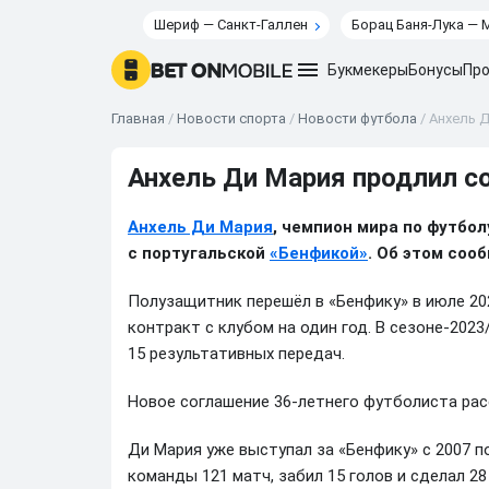
Шериф — Санкт-Галлен
Борац Баня-Лука — 
Букмекеры
Бонусы
Про
Главная
/
Новости спорта
/
Новости футбола
/
Анхель 
Анхель Ди Мария продлил с
Анхель Ди Мария
, чемпион мира по футбол
с португальской
«Бенфикой»
. Об этом соо
Полузащитник перешёл в «Бенфику» в июле 202
контракт с клубом на один год. В сезоне-2023
15 результативных передач.
Новое соглашение 36-летнего футболиста рас
Ди Мария уже выступал за «Бенфику» с 2007 по
команды 121 матч, забил 15 голов и сделал 28