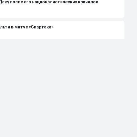
 Даку после его националистических кричалок
льти в матче «Спартака»
н объяснил курьезный пенальти в матче «Спартака»
6/27 в РПЛ