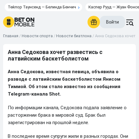
Тейлор Таунсенд — Белинда Бенчич
Каспер Рууд — Жуан Фонс
Войти
Главная
/
Новости спорта
/
Новости биатлона
/
Анна Седокова хочет 
Анна Седокова хочет развестись с
латвийским баскетболистом
Анна Седокова, известная певица, объявила о
разводе с латвийским баскетболистом Янисом
Тиммой. Об этом стало известно из сообщения
Telegram-канала Shot.
По информации канала, Седокова подала заявление о
расторжении брака в мировой суд. Брак был
зарегистрирован на прошлой неделе.
В последнее время супруги жили в разных городах. Они