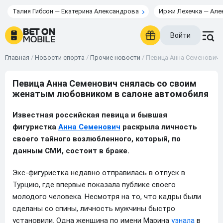
Талия Гибсон — Екатерина Александрова
Иржи Лехечка — Але
Войти
Главная
/
Новости спорта
/
Прочие новости
/
Певица Анна Семенович 
Певица Анна Семенович снялась со своим
женатым любовником в салоне автомобиля
Известная российская певица и бывшая
фигуристка
Анна Семенович
раскрыла личность
своего тайного возлюбленного, который, по
данным СМИ, состоит в браке.
Экс-фигуристка недавно отправилась в отпуск в
Турцию, где впервые показала публике своего
молодого человека. Несмотря на то, что кадры были
сделаны со спины, личность мужчины быстро
установили. Одна женщина по имени Марина
узнала
в