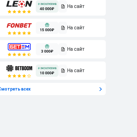
40 000₽
15 000₽
3 000₽
10 000₽
Смотреть всех