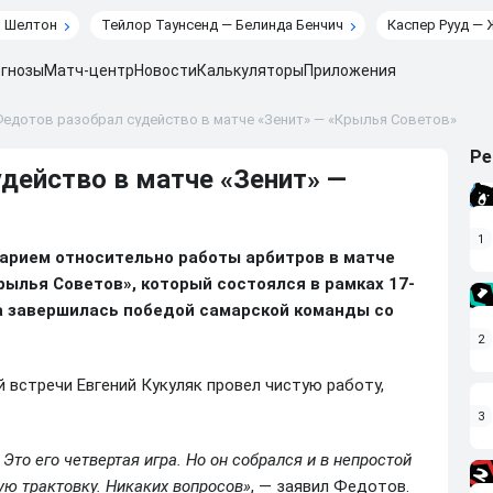
н Шелтон
Тейлор Таунсенд — Белинда Бенчич
Каспер Рууд — 
гнозы
Матч-центр
Новости
Калькуляторы
Приложения
Федотов разобрал судейство в матче «Зенит» — «Крылья Советов»
Ре
действо в матче «Зенит» —
1
арием относительно работы арбитров в матче
ылья Советов», который состоялся в рамках 17-
ча завершилась победой самарской команды со
2
 встречи Евгений Кукуляк провел чистую работу,
3
 Это его четвертая игра. Но он собрался и в непростой
ую трактовку. Никаких вопросов»
, — заявил Федотов.