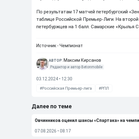
По результатам 17 матчей петербургский «З
таблице Российской Премьер-Лиги. На второй
петербуржцев на 1 балл. Самарские «Крылья С
Источник - Чемпионат
Максим Кирсанов
АВТОР:
Редактор и автор Betonmobile
03.12.2024 • 12:30
Российская Премьер-лига
РПЛ
Далее по теме
Овчинников оценил шансы «Спартака» на чемп
07.08.2026
•
08:17