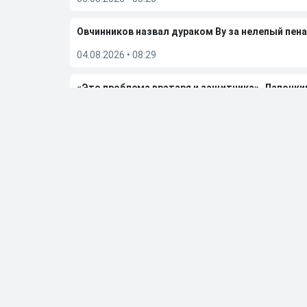
Овчинников назвал дураком Ву за нелепый пена
04.08.2026
•
08:29
«Это проблема вратаря и защитника». Лапочки
02.08.2026
•
23:19
Гаджиев поделился ожиданиями от сезона-202
02.08.2026
•
07:49
Больше новостей
Выбор редакции