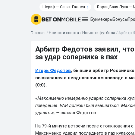
Шериф — Санкт-Галлен
Борац Баня-Лука — 
Букмекеры
Бонусы
Про
Главная
/
Новости спорта
/
Новости футбола
/
Арбитр Ф
Арбитр Федотов заявил, чт
за удар соперника в пах
Игорь Федотов
, бывший арбитр Российско
высказался о неоднозначном эпизоде в ма
(0:0).
«Максименко намеренно ударил соперника кула
поведение. VAR должен был вмешаться. Максим
удалять», —
сказал Федотов.
На 79-й минуте встречи после столкновения 
Максименко ударил последнего в пах кулаком,