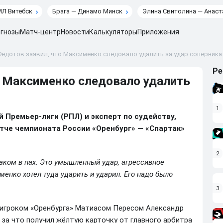
МЛ Витебск
Брага — Динамо Минск
Элина Свитолина — Анаст
гнозы
Матч-центр
Новости
Калькуляторы
Приложения
едотов заявил, что Максименко следовало удалить за удар соперника 
Ре
о Максименко следовало удалить
1
й Премьер-лиги (РПЛ) и эксперт по судейству,
тче чемпионата России «Оренбург» — «Спартак»
2
ком в пах. Это умышленный удар, агрессивное
енко хотел туда ударить и ударил. Его надо было
3
с игроком «Оренбурга» Матиасом Пересом Александр
 за что получил жёлтую карточку от главного арбитра