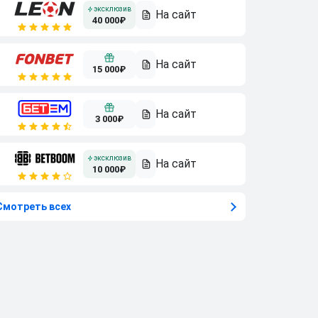
40 000₽
15 000₽
3 000₽
10 000₽
Смотреть всех