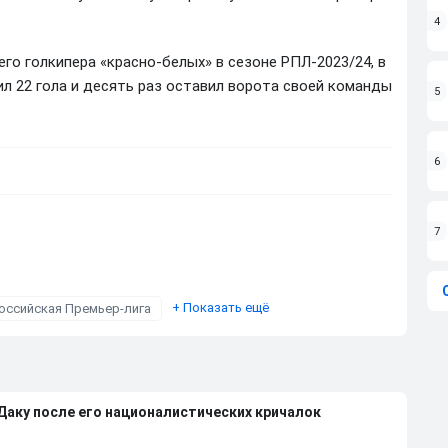
4
го голкипера «красно-белых» в сезоне РПЛ-2023/24, в
л 22 гола и десять раз оставил ворота своей команды
5
6
7
+
Показать ещё
оссийская Премьер-лига
 Даку после его националистических кричалок