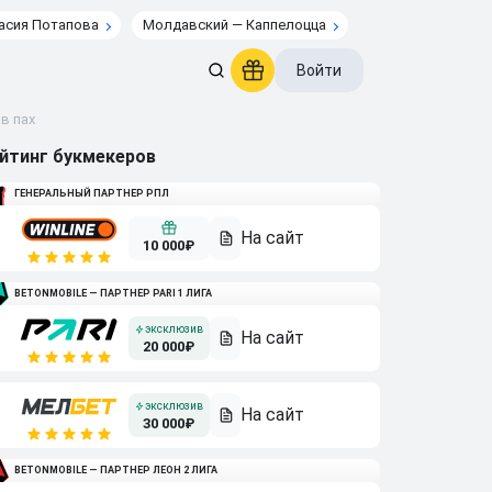
асия Потапова
Молдавский — Каппелоцца
Войти
в пах
йтинг букмекеров
ГЕНЕРАЛЬНЫЙ ПАРТНЕР РПЛ
10 000₽
BETONMOBILE — ПАРТНЕР PARI 1 ЛИГА
20 000₽
30 000₽
BETONMOBILE — ПАРТНЕР ЛЕОН 2 ЛИГА