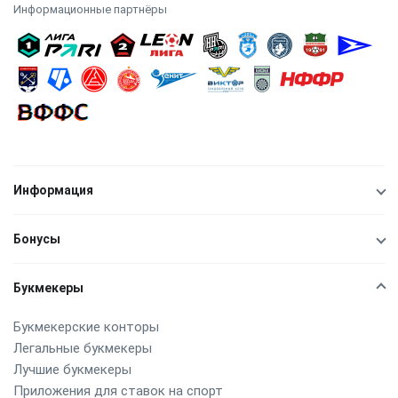
Информационные партнёры
Информация
Бонусы
Букмекеры
Букмекерские конторы
Легальные букмекеры
Лучшие букмекеры
Приложения для ставок на спорт