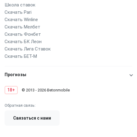
Школа ставок
Скачать Pari
Скачать Winline
Скачать Мелбет
Скачать Фонбет
Скачать БК Леон
Скачать Лига Ставок
Скачать БЕТ-М
Прогнозы
18+
© 2013 - 2026 Betonmobile
Обратная связь:
Связаться с нами