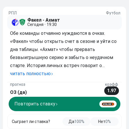
РПЛ
Футбол
Факел - Ахмат
Сегодня
•
19:30
Обе команды отчаянно нуждаются в очках.
«Факел» чтобы открыть счет в сезоне и уйти со
дна таблицы. «Ахмат» чтобы прервать
безвыигрышную серию и забыть о неудачном
старте. История личных встреч говорит о
плотных матчах, в 5 последних очных встречах в
читать полностью
РПЛ зафиксировано 3 ничьи, а средняя
прогноз
коэфф
результативность всего 1.43 гола за игру.
1.97
ОЗ (да)
Прогнозные модели схо
Повторить ставку
Сыграет ли ставка?
Да
100%
Нет
0%