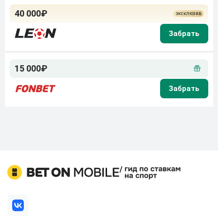
40 000₽
15 000₽