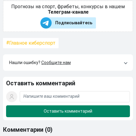
Прогнозы на спорт, фрибеты, конкурсы в нашем
Телеграм-канале
Подписывайтесь
Главное киберспорт
Нашли ошибку?
Сообщите нам
Оставить комментарий
Комментарии
(0)