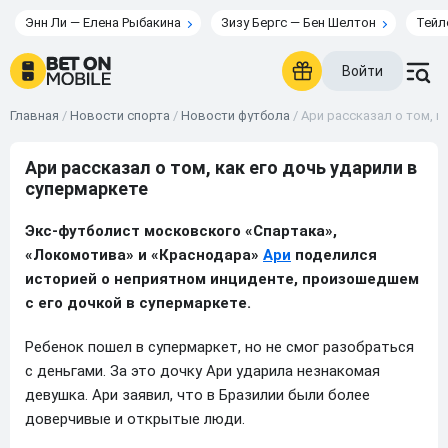
Энн Ли — Елена Рыбакина
Зизу Бергс — Бен Шелтон
Тейл
Войти
Главная
/
Новости спорта
/
Новости футбола
/
Ари рассказал о том, к
Ари рассказал о том, как его дочь ударили в
супермаркете
Экс-футболист московского «Спартака»,
«Локомотива» и «Краснодара»
Ари
поделился
историей о неприятном инциденте, произошедшем
с его дочкой в супермаркете.
Ребенок пошел в супермаркет, но не смог разобраться
с деньгами. За это дочку Ари ударила незнакомая
девушка. Ари заявил, что в Бразилии были более
доверчивые и открытые люди.