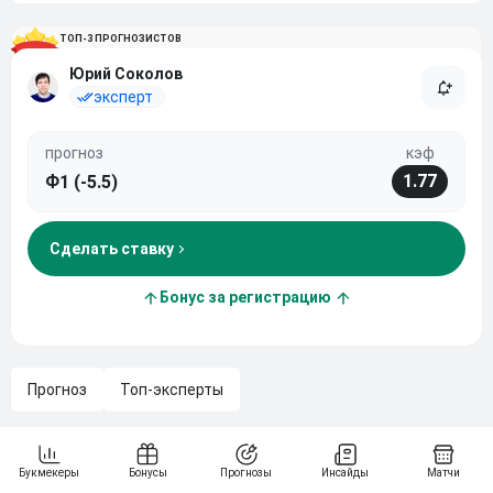
ТОП-3 ПРОГНОЗИСТОВ
Юрий Соколов
эксперт
прогноз
кэф
1.77
Ф1 (-5.5)
Сделать ставку
Бонус за регистрацию
Прогноз
Топ-эксперты
Арина Соболенко в рамках второго круга WTA Porsche
Tennis Grand Prix в Штутгарте сыграет против Анастасии