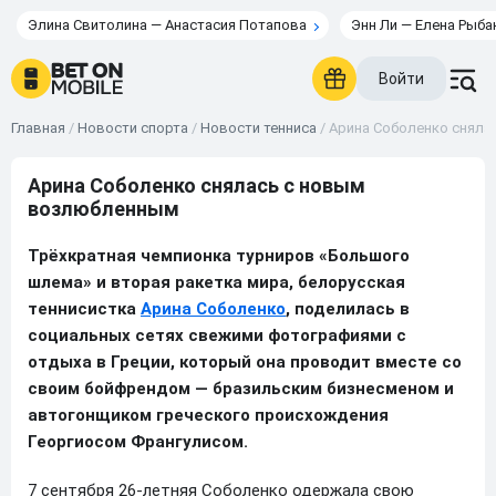
Элина Свитолина — Анастасия Потапова
Энн Ли — Елена Рыба
Войти
Главная
/
Новости спорта
/
Новости тенниса
/
Арина Соболенко сняла
Арина Соболенко снялась с новым
возлюбленным
Трёхкратная чемпионка турниров «Большого
шлема» и вторая ракетка мира, белорусская
теннисистка
Арина Соболенко
, поделилась в
социальных сетях свежими фотографиями с
отдыха в Греции, который она проводит вместе со
своим бойфрендом — бразильским бизнесменом и
автогонщиком греческого происхождения
Георгиосом Франгулисом.
7 сентября 26-летняя Соболенко одержала свою