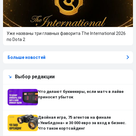
Уже названы три главных фаворита The International 2026
по Dota 2
Больше новостей
Выбор редакции
Что делают букмекеры, если матч в лайве
приносит убыток
Двойная игра, 75 агентов на финале
«Уимблдона» и 30 000 евро за вход в бизнес.
Что такое кортсайдинг