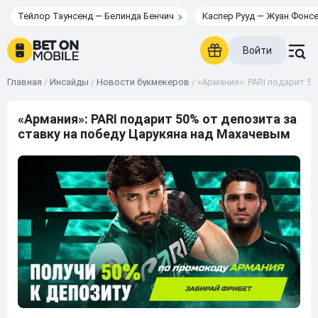
Тейлор Таунсенд — Белинда Бенчич
Каспер Рууд — Жуан Фонс
Войти
Главная
/
Инсайды
/
Новости букмекеров
/
«Армания»: PARI подарит 5
«Армания»: PARI подарит 50% от депозита за
ставку на победу Царукяна над Махачевым