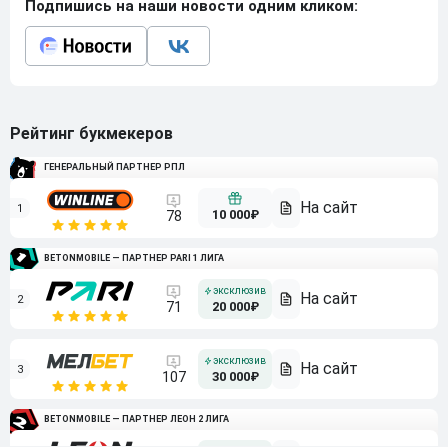
Подпишись на наши новости одним кликом:
Рейтинг букмекеров
ГЕНЕРАЛЬНЫЙ ПАРТНЕР РПЛ
1
10 000₽
78
BETONMOBILE — ПАРТНЕР PARI 1 ЛИГА
2
71
20 000₽
3
107
30 000₽
BETONMOBILE — ПАРТНЕР ЛЕОН 2 ЛИГА