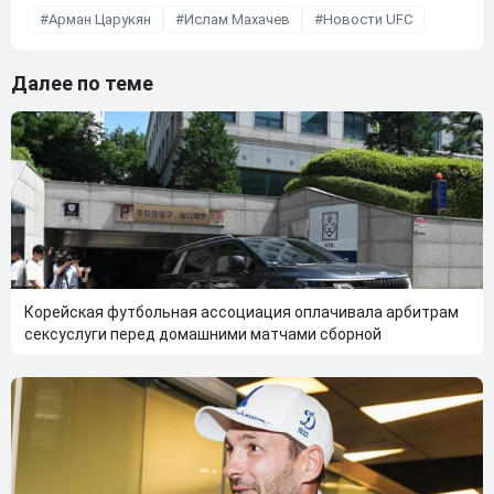
Арман Царукян
Ислам Махачев
Новости UFC
Далее по теме
Корейская футбольная ассоциация оплачивала арбитрам
сексуслуги перед домашними матчами сборной