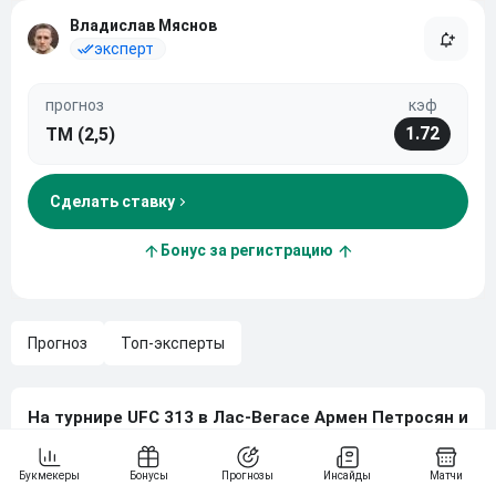
Владислав Мяснов
эксперт
прогноз
кэф
1.72
ТМ (2,5)
Сделать ставку
Бонус за регистрацию
Прогноз
Топ-эксперты
На турнире UFC 313 в Лас-Вегасе Армен Петросян и
Бруно Феррейра сойдутся в поединке в рамках
среднего веса. Петросян жаждет превать серию