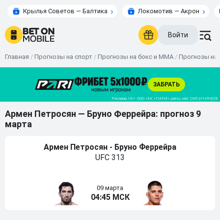
Крылья Советов — Балтика
Локомотив — Акрон
Войти
Главная
/
Прогнозы на спорт
/
Прогнозы на бокс и ММА
/
Прогнозы на
Армен Петросян — Бруно Феррейра: прогноз 9
марта
Армен Петросян - Бруно Феррейра
UFC 313
09 марта
04:45 МСК