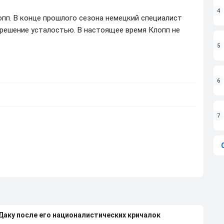
4
опп. В конце прошлого сезона немецкий специалист
 решение усталостью. В настоящее время Клопп не
5
6
7
 Даку после его националистических кричалок