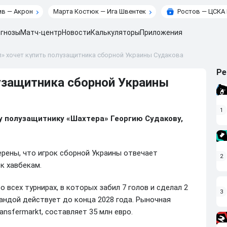
в — Акрон
Марта Костюк — Ига Швентек
Ростов — ЦСКА
гнозы
Матч-центр
Новости
Калькуляторы
Приложения
» хочет купить полузащитника сборной Украины Судакова
Ре
лузащитника сборной Украины
1
у полузащитнику «Шахтера» Георгию Судакову,
ерены, что игрок сборной Украины отвечает
2
к хавбекам.
 всех турнирах, в которых забил 7 голов и сделал 2
3
андой действует до конца 2028 года. Рыночная
nsfermarkt, составляет 35 млн евро.