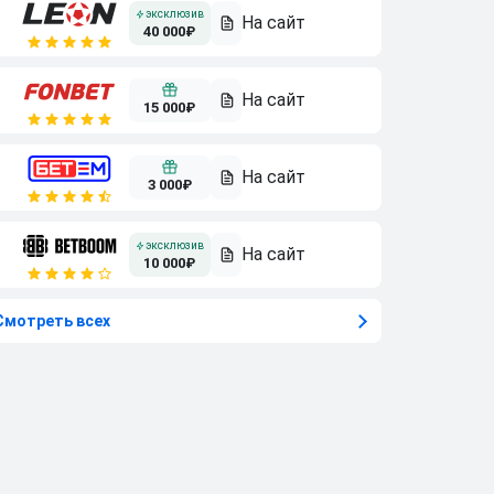
40 000₽
15 000₽
3 000₽
10 000₽
Смотреть всех