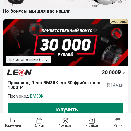
Но бонусы мы для вас нашли
Приветственный бонус
30 000₽
Промокод Леон BM30K: до 30 фрибетов по 
144 дн
1000 ₽
BM30K
Получить