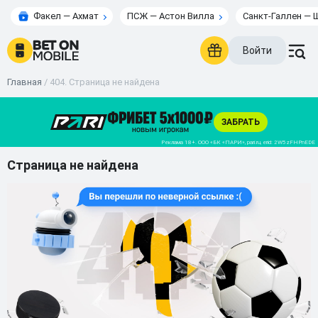
Факел — Ахмат
ПСЖ — Астон Вилла
Санкт-Галлен — 
Войти
Главная
/
404. Страница не найдена
Страница не найдена