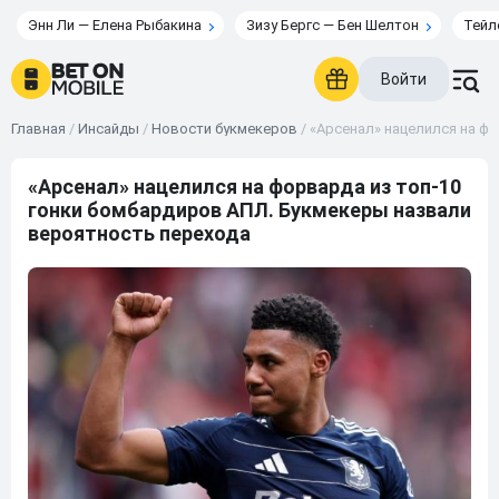
Энн Ли — Елена Рыбакина
Зизу Бергс — Бен Шелтон
Тейл
Войти
Главная
/
Инсайды
/
Новости букмекеров
/
«Арсенал» нацелился на ф
«Арсенал» нацелился на форварда из топ-10
гонки бомбардиров АПЛ. Букмекеры назвали
вероятность перехода