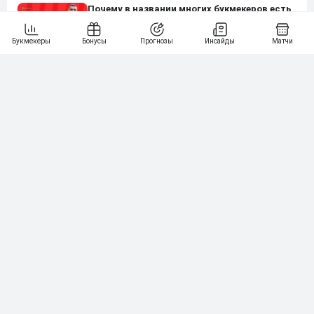
Почему в названии многих букмекеров есть
число 88
Нашли ошибку?
Сообщите нам
Подпишись на наши новости одним кликом:
Рейтинг букмекеров
ГЕНЕРАЛЬНЫЙ ПАРТНЕР РПЛ
1
10 000₽
78
BETONMOBILE — ПАРТНЕР PARI 1 ЛИГА