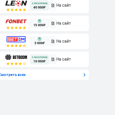
40 000₽
15 000₽
3 000₽
10 000₽
Смотреть всех