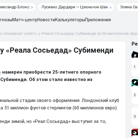
лександр Блокс
Лусиано Дардери — Цзюньчэн Шан
Элина Св
гнозы
Матч-центр
Новости
Калькуляторы
Приложения
» планирует купить у «Реала Сосьедад» Субименди за 60 миллионов евр
Ре
 у «Реала Сосьедад» Субименди
1
»
намерен приобрести 25-летнего опорного
Субименди. Об этом стало известно из
2
инальной стадии своего оформления. Лондонский клуб
а 51 миллион фунтов стерлингов (60 миллионов евро).
3
нди зимой, но «Реал Сосьедад» выступил за то,