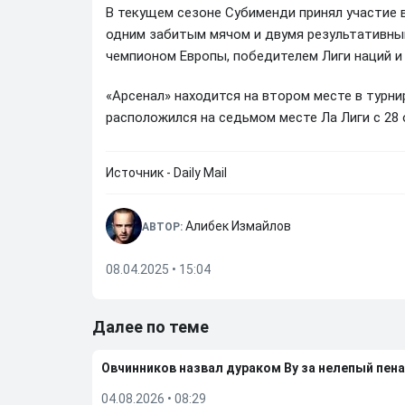
В текущем сезоне Субименди принял участие в
одним забитым мячом и двумя результативным
чемпионом Европы, победителем Лиги наций 
«Арсенал» находится на втором месте в турни
расположился на седьмом месте Ла Лиги с 28 
Источник - Daily Mail
Алибек Измайлов
АВТОР:
08.04.2025 • 15:04
Далее по теме
Овчинников назвал дураком Ву за нелепый пена
04.08.2026
•
08:29