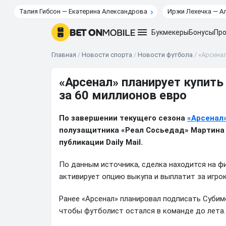
Талия Гибсон — Екатерина Александрова
Иржи Лехечка — А
Букмекеры
Бонусы
Про
Главная
/
Новости спорта
/
Новости футбола
/
«Арсенал
«Арсенал» планирует купить
за 60 миллионов евро
По завершении текущего сезона
«Арсенал
полузащитника «Реал Сосьедад» Мартина 
публикации Daily Mail.
По данным источника, сделка находится на ф
активирует опцию выкупа и выплатит за игрок
Ранее «Арсенал» планировал подписать Субиме
чтобы футболист остался в команде до лета.