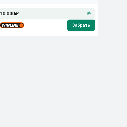
10 000₽
20 000₽
40 000₽
15 000₽