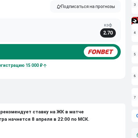
3
Подписаться на прогнозы
кэф
2.70
4
5
егистрацию 15 000 ₽
6
7
 рекомендует ставку на ЖК в матче
ра начнется 8 апреля в 22:00 по МСК.