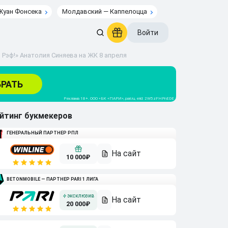
Жуан Фонсека
Молдавский — Каппелоцца
Войти
, Рэф!» Анатолия Синяева на ЖК 8 апреля
йтинг букмекеров
ГЕНЕРАЛЬНЫЙ ПАРТНЕР РПЛ
10 000₽
BETONMOBILE — ПАРТНЕР PARI 1 ЛИГА
20 000₽