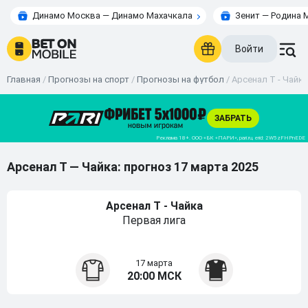
Динамо Москва — Динамо Махачкала
Зенит — Родина 
Войти
Главная
/
Прогнозы на спорт
/
Прогнозы на футбол
/
Арсенал Т - Чайка
Арсенал Т — Чайка: прогноз 17 марта 2025
Арсенал Т - Чайка
Первая лига
17 марта
20:00 МСК