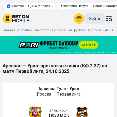
Ростов — ЦСКА Москва
Джессика Пегула — Диана Шнайде
Войти
Главная
/
Прогнозы на спорт
/
Прогнозы на футбол
/
Прогнозы на Вто
Арсенал — Урал: прогноз и ставка (КФ 2.37) на
матч Первой лиги, 24.10.2025
Арсенал Тула - Урал
Россия — Первая лига
24 октября
19:30 МСК