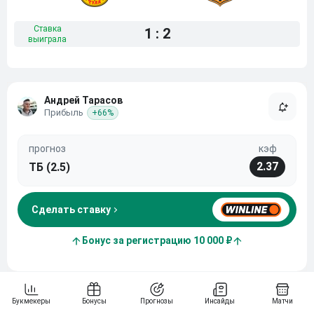
Ставка
1 : 2
выиграла
Андрей Тарасов
Прибыль
+66%
прогноз
кэф
2.37
ТБ (2.5)
Сделать ставку
Бонус за регистрацию 10 000 ₽
Прогноз
Топ-эксперты