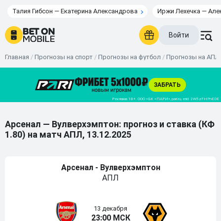
Талия Гибсон — Екатерина Александрова
Иржи Лехечка — Але
Войти
Главная
/
Прогнозы на спорт
/
Прогнозы на футбол
/
Прогнозы на АПЛ
Арсенал — Вулверхэмптон: прогноз и ставка (КФ
1.80) на матч АПЛ, 13.12.2025
Арсенал - Вулверхэмптон
АПЛ
13 декабря
23:00 МСК