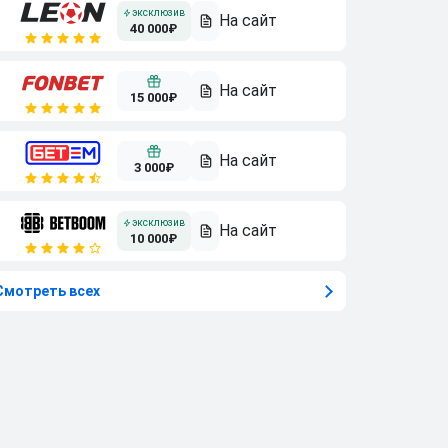
40 000₽
15 000₽
3 000₽
10 000₽
Смотреть всех