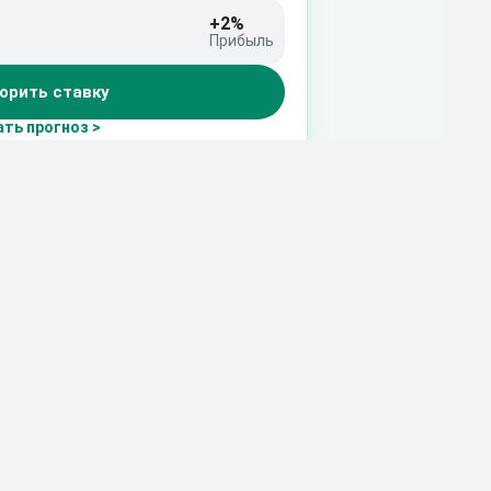
+2%
Прибыль
орить ставку
ть прогноз >