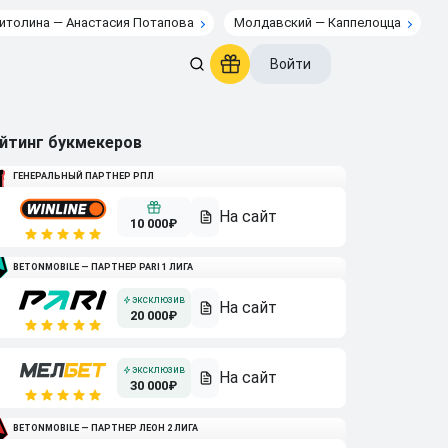
итолина — Анастасия Потапова
Молдавский — Каппелоцца
Войти
йтинг букмекеров
ГЕНЕРАЛЬНЫЙ ПАРТНЕР РПЛ
10 000₽
BETONMOBILE — ПАРТНЕР PARI 1 ЛИГА
20 000₽
30 000₽
BETONMOBILE — ПАРТНЕР ЛЕОН 2 ЛИГА