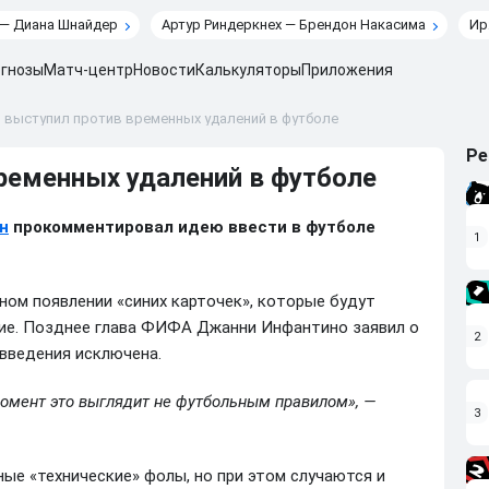
 — Диана Шнайдер
Артур Риндеркнех — Брендон Накасима
Ир
гнозы
Матч-центр
Новости
Калькуляторы
Приложения
 выступил против временных удалений в футболе
Ре
ременных удалений в футболе
н
прокомментировал идею ввести в футболе
1
ом появлении «синих карточек», которые будут
ние. Позднее глава ФИФА Джанни Инфантино заявил о
2
введения исключена.
омент это выглядит не футбольным правилом», —
3
ые «технические» фолы, но при этом случаются и