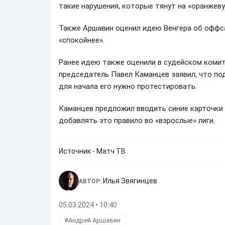
такие нарушения, которые тянут на «оранжеву
Также Аршавин оценил идею Венгера об оффса
«спокойнее».
Ранее идею также оценили в судейском комит
председатель Павел Каманцев заявил, что п
для начала его нужно протестировать.
Каманцев предложил вводить синие карточки 
добавлять это правило во «взрослые» лиги.
Источник - Матч ТВ
Илья Звягинцев
АВТОР:
05.03.2024 • 10:40
Андрей Аршавин