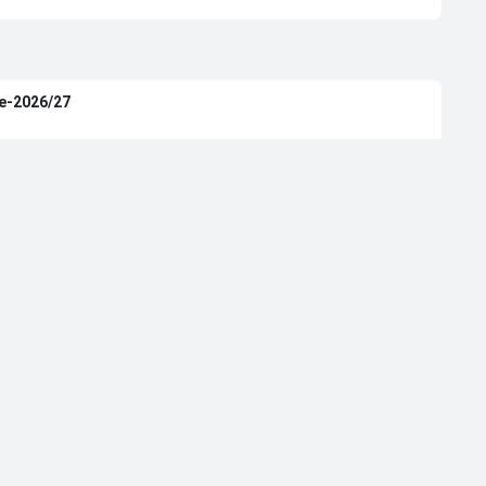
е-2026/27
ионство в новом сезоне РПЛ
 Даку после его националистических кричалок
льти в матче «Спартака»