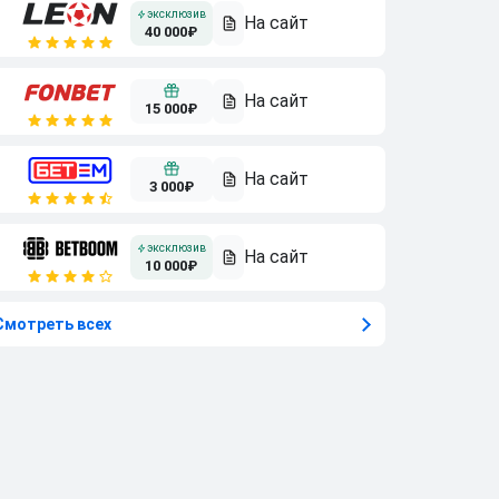
40 000₽
15 000₽
3 000₽
10 000₽
Смотреть всех