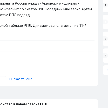
емпионата России между «Акроном» и «Динамо»
4
но-красных со счетом 1:0. Победный мяч забил Артем
атче РПЛ подряд.
5
рной таблице РПЛ, Динамо» располагается на 11-й
6
7
+
Показать ещё
ПЛ
ионство в новом сезоне РПЛ