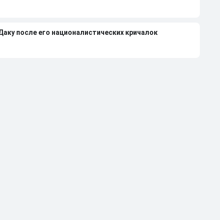
 Даку после его националистических кричалок
льти в матче «Спартака»
н объяснил курьезный пенальти в матче «Спартака»