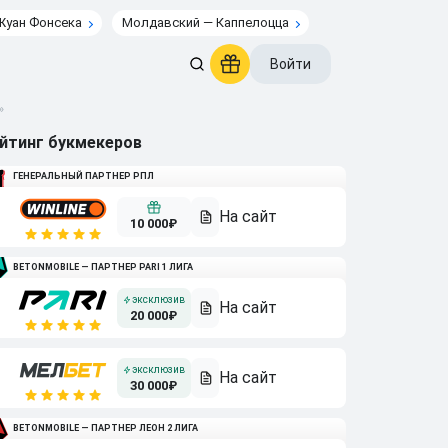
Жуан Фонсека
Молдавский — Каппелоцца
Войти
»
йтинг букмекеров
ГЕНЕРАЛЬНЫЙ ПАРТНЕР РПЛ
10 000₽
BETONMOBILE — ПАРТНЕР PARI 1 ЛИГА
20 000₽
30 000₽
BETONMOBILE — ПАРТНЕР ЛЕОН 2 ЛИГА