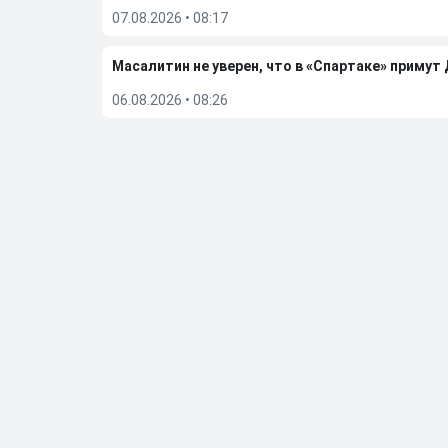
07.08.2026
•
08:17
Масалитин не уверен, что в «Спартаке» примут
06.08.2026
•
08:26
Овчинников назвал дураком Ву за нелепый пена
04.08.2026
•
08:29
«Это проблема вратаря и защитника». Лапочки
02.08.2026
•
23:19
Больше новостей
Выбор редакции