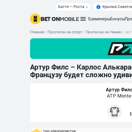
Баттл — Роста
Крылья Советов
Букмекеры
Бонусы
Про
Главная
/
Прогнозы на спорт
/
Прогнозы на теннис
/
Арт
Артур Филс – Карлос Алькарас
Французу будет сложно удив
Артур Филс
ATP Monte-
1
ТОП-3 ПРОГНОЗИСТОВ