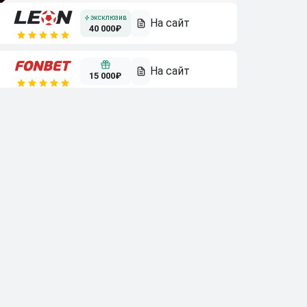
40 000₽
15 000₽
3 000₽
10 000₽
Смотреть всех
Бонусы букмекеров
10 000₽