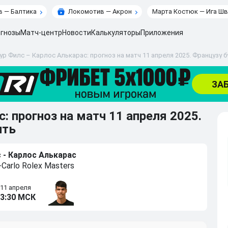
 — Балтика
Локомотив — Акрон
Марта Костюк — Ига Шв
гнозы
Матч-центр
Новости
Калькуляторы
Приложения
ур Филс – Карлос Алькарас: прогноз на матч 11 апреля 2025. Французу 
: прогноз на матч 11 апреля 2025.
ить
 - Карлос Алькарас
Carlo Rolex Masters
11 апреля
3:30 МСК