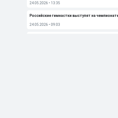
24.05.2026
•
13:35
Российские гимнастки выступят на чемпионат
24.05.2026
•
09:03
FIB сообщила об отмене чемпионата мира по бе
23.05.2026
•
08:14
Дмитрий Губерниев подвел итоги встречи с Е
20.05.2026
•
12:55
Больше новостей
Выбор редакции