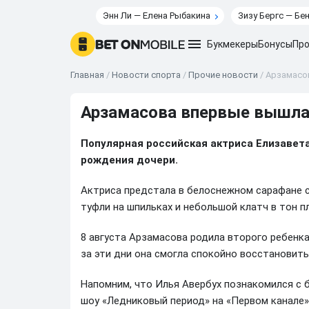
Энн Ли — Елена Рыбакина
Зизу Бергс — Бе
Букмекеры
Бонусы
Про
Главная
/
Новости спорта
/
Прочие новости
/
Арзамасо
Арзамасова впервые вышла 
Популярная российская актриса Елизавет
рождения дочери.
Актриса предстала в белоснежном сарафане 
туфли на шпильках и небольшой клатч в тон п
8 августа Арзамасова родила второго ребенка
за эти дни она смогла спокойно восстановить
Напомним, что Илья Авербух познакомился с 
шоу «Ледниковый период» на «Первом канале»