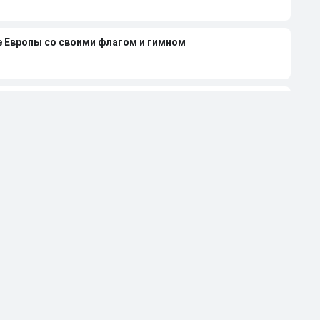
е Европы со своими флагом и гимном
нди 2027 года из-за неучастия России
леной Вяльбе и Дмитрием Свищевым