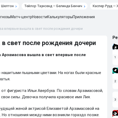
н Шелтон
Тейлор Таунсенд — Белинда Бенчич
Каспер Рууд — 
гнозы
Матч-центр
Новости
Калькуляторы
Приложения
ва впервые вышла в свет после рождения дочери
Ре
в свет после рождения дочери
а Арзамасова вышла в свет впервые после
1
с нашитыми пышными цветами. На ногах были красные
латья.
2
 от фигуриста Ильи Авербуха. По словам Арзамасовой,
 свои силы. Девочка получила красивое имя Лия.
3
будущей женой актрисой Елизаветой Арзамасовой на
. Но отношения между ними возникли гораздо позже.