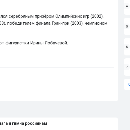
4
лся серебряным призёром Олимпийских игр (2002),
03), победителем финала Гран-при (2003), чемпионом
5
от фигуристки Ирины Лобачевой.
6
7
лага и гимна россиянам