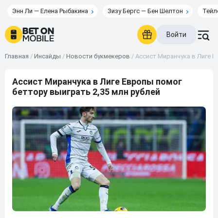
Энн Ли — Елена Рыбакина
Зизу Бергс — Бен Шелтон
Тейл
Войти
Главная
/
Инсайды
/
Новости букмекеров
/
Ассист Миранчука в Лиге Е
Ассист Миранчука в Лиге Европы помог
беттору выиграть 2,35 млн рублей