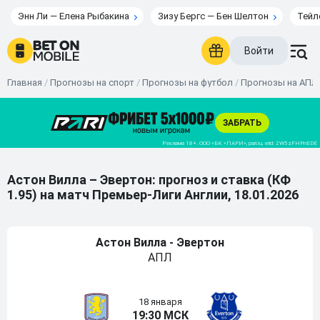
Энн Ли — Елена Рыбакина
Зизу Бергс — Бен Шелтон
Тейл
Войти
Главная
/
Прогнозы на спорт
/
Прогнозы на футбол
/
Прогнозы на АПЛ
Астон Вилла – Эвертон: прогноз и ставка (КФ
1.95) на матч Премьер-Лиги Англии, 18.01.2026
Астон Вилла - Эвертон
АПЛ
18 января
19:30 МСК