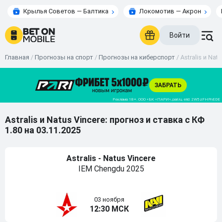
Крылья Советов — Балтика
Локомотив — Акрон
Войти
Главная
/
Прогнозы на спорт
/
Прогнозы на киберспорт
/
Astralis и Nat
Astralis и Natus Vincere: прогноз и ставка с КФ
1.80 на 03.11.2025
Astralis - Natus Vincere
IEM Chengdu 2025
03 ноября
12:30 МСК