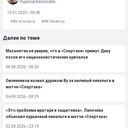
Редактор Betonmobile
15.01.2025 • 00:40
ФК Аталанта
ФК Ювентус
Далее по теме
Масалитин не уверен, что в «Спартаке» примут Даку
после его националистических кричалок
06.08.2026
•
08:26
Овчинников назвал дураком Ву за нелепый пенальти в
матче «Спартака»
04.08.2026
•
08:29
«Это проблема вратаря и защитника». Лапочкин
объяснил курьезный пенальти в матче «Спартака»
02.08.2026
•
23:19