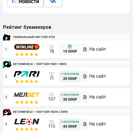
Рейтинг букмекеров
ГЕНЕРАЛЬНЫЙ ПАРТНЕР РПЛ
1
10 000₽
78
BETONMOBILE — ПАРТНЕР PARI 1 ЛИГА
2
71
20 000₽
3
107
30 000₽
BETONMOBILE — ПАРТНЕР ЛЕОН 2 ЛИГА
4
115
40 000₽