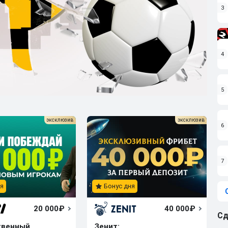
3
4
5
6
7
20 000₽
40 000₽
Сд
венный 
Зенит: 