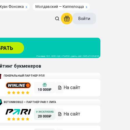
Жуан Фонсека
Молдавский — Каппелоцца
Войти
йтинг букмекеров
ГЕНЕРАЛЬНЫЙ ПАРТНЕР РПЛ
10 000₽
BETONMOBILE — ПАРТНЕР PARI 1 ЛИГА
20 000₽