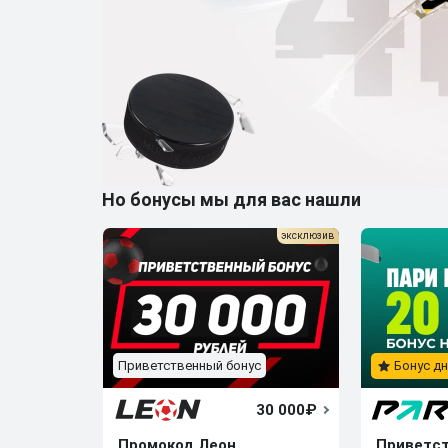
Но бонусы мы для вас нашли
Приветственный бонус
30 000₽
Промокод Леон 
Приветст