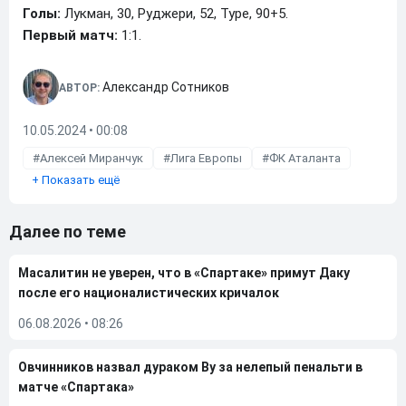
Голы:
Лукман, 30, Руджери, 52, Туре, 90+5.
Первый матч:
1:1.
Александр Сотников
АВТОР:
10.05.2024 • 00:08
Алексей Миранчук
Лига Европы
ФК Аталанта
+
Показать ещё
Далее по теме
Масалитин не уверен, что в «Спартаке» примут Даку
после его националистических кричалок
06.08.2026
•
08:26
Овчинников назвал дураком Ву за нелепый пенальти в
матче «Спартака»