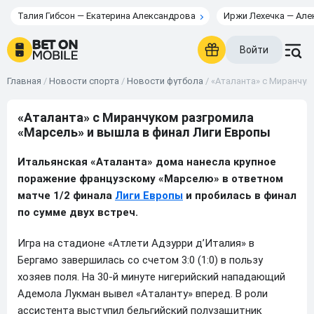
Талия Гибсон — Екатерина Александрова
Иржи Лехечка — Але
Войти
Главная
/
Новости спорта
/
Новости футбола
/
«Аталанта» с Миранчук
«Аталанта» с Миранчуком разгромила
«Марсель» и вышла в финал Лиги Европы
Итальянская «Аталанта» дома нанесла крупное
поражение французскому «Марселю» в ответном
матче 1/2 финала
Лиги Европы
и пробилась в финал
по сумме двух встреч.
Игра на стадионе «Атлети Адзурри д’Италия» в
Бергамо завершилась со счетом 3:0 (1:0) в пользу
хозяев поля. На 30-й минуте нигерийский нападающий
Адемола Лукман вывел «Аталанту» вперед. В роли
ассистента выступил бельгийский полузащитник