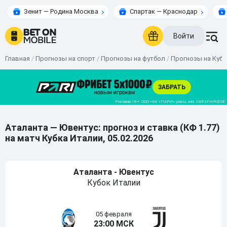
Зенит — Родина Москва
Спартак — Краснодар
Войти
Главная
/
Прогнозы на спорт
/
Прогнозы на футбол
/
Прогнозы на Кубо
Аталанта — Ювентус: прогноз и ставка (КФ 1.77)
на матч Кубка Италии, 05.02.2026
Аталанта - Ювентус
Кубок Италии
05 февраля
23:00 МСК