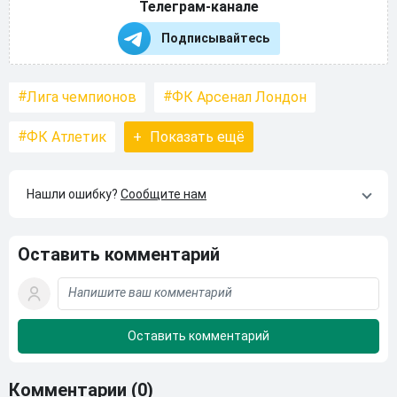
Телеграм-канале
Подписывайтесь
Лига чемпионов
ФК Арсенал Лондон
ФК Атлетик
+
Показать ещё
Нашли ошибку?
Сообщите нам
Оставить комментарий
Комментарии
(0)