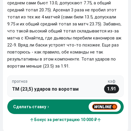
среднем сами бьют 13.0, допускают 7.75, а общий
средний тотал 20.75). Арсенал 3 раза не пробил этот
тотал из тех же 4 матчей (сами били 13.5, допускали
9.75 и их общий средний тотал за матч 23.75). Забавно,
что такой высокий общий тотал складывается из-за
матча с Юнайтед, где дьяволы перебили канониров аж
22-9. Вряд ли баски устроят что-то похожее. Еще раз
повторюсь - как правило, обе команды не так
результативны в этом компоненте. Тотал ударов по
воротам меньше (23.5) за 1.91.
прогноз
кэф
1.91
ТМ (23,5) ударов по воротам
Сделать ставку
Бонус за регистрацию 10 000 ₽