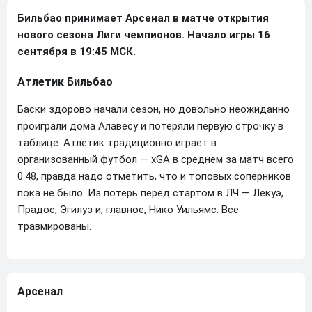
Бильбао принимает Арсенал в матче открытия
нового сезона Лиги чемпионов. Начало игры 16
сентября в 19:45 МСК.
Атлетик Бильбао
Баски здорово начали сезон, но довольно неожиданно
проиграли дома Алавесу и потеряли первую строчку в
таблице. Атлетик традиционно играет в
организованный футбол — xGA в среднем за матч всего
0.48, правда надо отметить, что и топовых соперников
пока не было. Из потерь перед стартом в ЛЧ — Лекуэ,
Прадос, Эгилуз и, главное, Нико Уильямс. Все
травмированы.
Арсенал