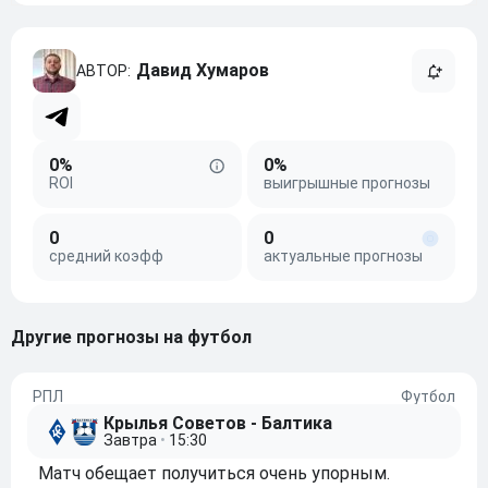
Давид Хумаров
0%
0%
ROI
выигрышные прогнозы
0
0
средний коэфф
актуальные прогнозы
другие прогнозы на футбол
РПЛ
Футбол
Крылья Советов - Балтика
Завтра
•
15:30
Матч обещает получиться очень упорным.