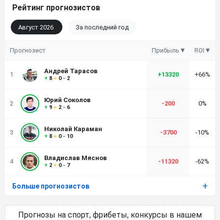
Рейтинг прогнозистов
Август 2026
За последний год
Прогнозист
Прибыль
ROI
Андрей Тарасов
1
+
13320
+66%
+
8
=
0
-
2
Юрий Соколов
2
-200
0%
+
9
=
2
-
6
Николай Караман
3
-3700
-10%
+
8
=
0
-
10
Владислав Мяснов
4
-11320
-62%
+
2
=
0
-
7
Больше прогнозистов
Прогнозы на спорт, фрибеты, конкурсы в нашем