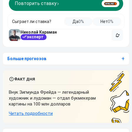
Повторить ставку
Сыграет ли ставка?
Да
0%
Нет
0%
Николай Караман
эксперт
Больше прогнозов
Внук Зигмунда Фрейда — легендарный
художник и лудоман — отдал букмекерам
картины на 100 млн долларов