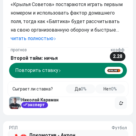
«Крылья Советов» постараются играть первым
номером и использовать фактор домашнего
поля, тогда как «Балтика» будет рассчитывать
на свою организованную оборону и быстрые
выпады. Если самарцы сумеют открыть счет в
читать полностью
первом тайме, им будет значительно проще
прогноз
коэфф
контролировать ход встречи. Однако гости уже
2.28
Второй тайм: ничья
не раз доказы
Повторить ставку
Сыграет ли ставка?
Да
0%
Нет
0%
Николай Караман
эксперт
РПЛ
Футбол
Локомотив - Акрон