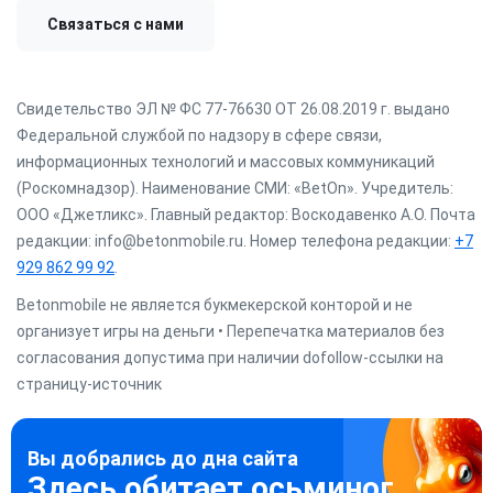
Связаться с нами
Свидетельство ЭЛ № ФС 77-76630 ОТ 26.08.2019 г. выдано
Федеральной службой по надзору в сфере связи,
информационных технологий и массовых коммуникаций
(Роскомнадзор). Наименование СМИ: «BetOn». Учредитель:
ООО «Джетликс». Главный редактор: Воскодавенко А.О. Почта
редакции: info@betonmobile.ru. Номер телефона редакции:
+7
929 862 99 92
.
Betonmobile не является букмекерской конторой и не
организует игры на деньги • Перепечатка материалов без
согласования допустима при наличии dofollow-ссылки на
страницу-источник