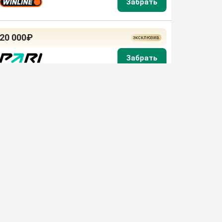
20 000₽
40 000₽
15 000₽
Промокоды