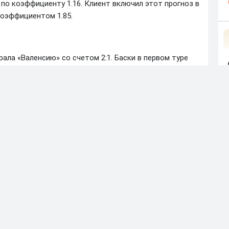
 по коэффициенту 1.16. Клиент включил этот прогноз в
коэффициентом 1.85.
рала «Валенсию» со счетом 2:1. Баски в первом туре
ется одним из главных претендентов на победу в
 то, что «сине-гранатовые» станут первыми в этом
а» из Бильбао оценивается коэффициентом 30.00.
обедить «Барселону» в основное время
авка ОЗ-нет проходила 9 раз