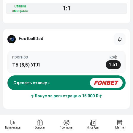
Ставка
1:1
выиграла
FootballDad
прогноз
кэф
1.51
ТБ (8,5) УГЛ
Сделать ставку
Бонус за регистрацию 15 000 ₽
Прогноз
Топ-эксперты