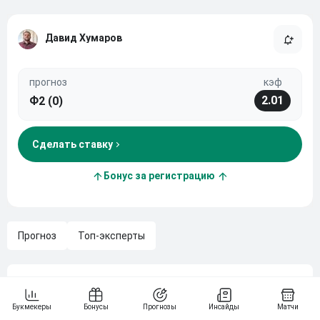
Давид Хумаров
прогноз
кэф
2.01
Ф2 (0)
Сделать ставку
Бонус за регистрацию
Прогноз
Топ-эксперты
Ответный матч в мадридском дерби в 1/8 финала
Лиги чемпионов «Атлетико» – «Реал». 12 марта в
23:00 МСК.