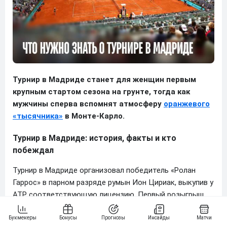
Турнир в Мадриде станет для женщин первым
крупным стартом сезона на грунте, тогда как
мужчины сперва вспомнят атмосферу
оранжевого
«тысячника»
в Монте-Карло.
Турнир в Мадриде: история, факты и кто
побеждал
Турнир в Мадриде организовал победитель «Ролан
Гаррос» в парном разряде румын Ион Цириак, выкупив у
ATP соответствующую лицензию. Первый розыгрыш
состоялся в 2002 году, однако тогда теннисисты
играли в столице Испании ближе к концу сезона, еще и