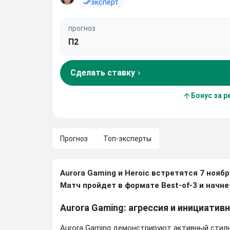
эксперт
прогноз
П2
Сделать ставку
Бонус за р
Прогноз
Топ-эксперты
Aurora Gaming и Heroic встретятся 7 ноябр
Матч пройдет в формате Best-of-3 и начне
Aurora Gaming: агрессия и инициатив
Aurora Gaming демонстрируют активный стиль с