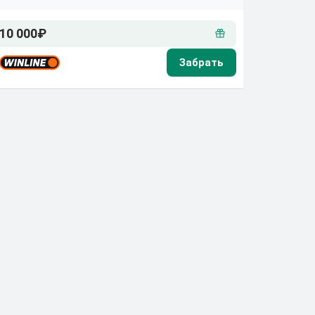
10 000₽
20 000₽
40 000₽
15 000₽