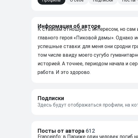
Профиль
О себе
Подписки
Посты
Информация об авторе
К ставкам отношусь с интересом, но сам 
главного героя «Пиковой дамы». Однако
успешные ставки: для меня они сродни г
том числе ввиду моего сугубо гуманитарно
историей. А точнее, периодом начала и се
работа. И это здорово.
Подписки
Здесь будут отображаться профили, на к
Посты от автора
612
Franceinfo: в Париже один человек погиб