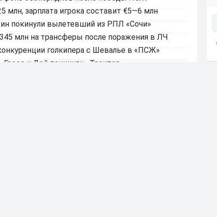
5 млн, зарплата игрока составит €5—6 млн
хин покинули вылетевший из РПЛ «Сочи»
 345 млн на трансферы после поражения в ЛЧ
конкуренции голкипера с Шевалье в «ПСЖ»
 Гросс и Дэй покинули «Трактор»
твея Сафонова в финале Лиги чемпионов
оков из-за долга свыше миллиарда рублей
 присмотреться к универсалу из «Рубина»
 на финал Лиги чемпионов против «Арсенала»
е публикаций