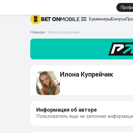
Элина Свитолина — Анастасия Потапова
Энн Ли 
Проф
Букмекеры
Бонусы
Про
Главная
/
Илона Купрейчик
Илона Купрейчик
Информация об авторе
Пользователь еще не заполнил информаци