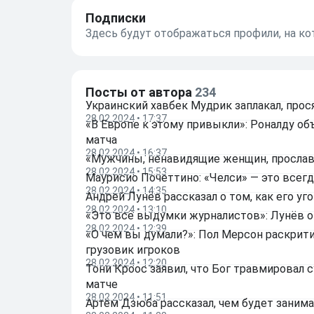
Подписки
Здесь будут отображаться профили, на к
Посты от автора
234
Украинский хавбек Мудрик заплакал, прос
28.02.2024 • 17:37
«В Европе к этому привыкли»: Роналду об
матча
28.02.2024 • 16:37
«Мужчины, ненавидящие женщин, прославл
28.02.2024 • 15:53
Маурисио Почеттино: «Челси» — это всег
28.02.2024 • 14:35
Андрей Лунёв рассказал о том, как его уг
28.02.2024 • 13:10
«Это всё выдумки журналистов»: Лунёв о
28.02.2024 • 12:39
«О чем вы думали?»: Пол Мерсон раскрити
грузовик игроков
28.02.2024 • 12:20
Тони Кроос заявил, что Бог травмировал с
матче
28.02.2024 • 11:51
Артём Дзюба рассказал, чем будет заним