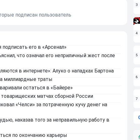
3
оторые подписан пользователь
4
я подписать его в «Арсенал»
ъяснил, что означал его неприличный жест после
5
яются в интернете»: Алуко о нападках Бартона
6
да миллиардные траты
оваривали остаться в «Байере»
 товарищеских матчах сборной России
7
ковал «Челси» за потраченную кучу денег на
удью, наказав того за неправильную работу в
аться по окончанию карьеры