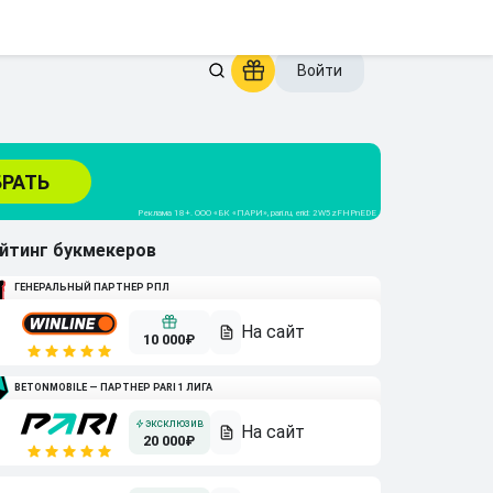
 — Белинда Бенчич
Каспер Рууд — Жуан Фонсека
Войти
йтинг букмекеров
ГЕНЕРАЛЬНЫЙ ПАРТНЕР РПЛ
10 000₽
BETONMOBILE — ПАРТНЕР PARI 1 ЛИГА
20 000₽