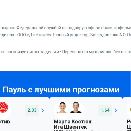
г. выдано Федеральной службой по надзору в сфере связи, инфор
дитель: ООО «Джетликс». Главный редактор: Воскодавенко А.О. По
 не организует игры на деньги • Перепечатка материалов без сог
2.33
1.64
отив
Марта Костюк
Р
Ига Швентек
Ц