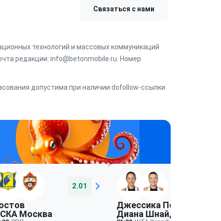
Связаться с нами
мационных технологий и массовых коммуникаций
чта редакции: info@betonmobile.ru. Номер
ласования допустима при наличии dofollow-ссылки
2.01
1.64
остов
Джессика Пегула
СКА Москва
Диана Шнайдер