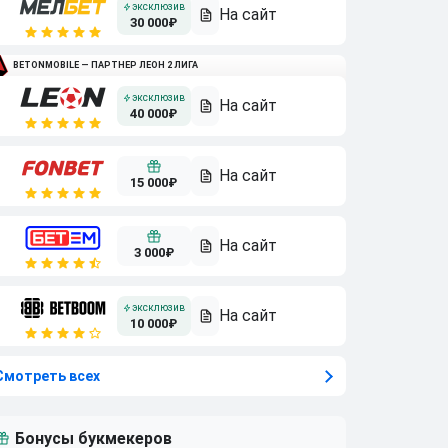
30 000₽
BETONMOBILE — ПАРТНЕР ЛЕОН 2 ЛИГА
40 000₽
15 000₽
3 000₽
10 000₽
Смотреть всех
Бонусы букмекеров