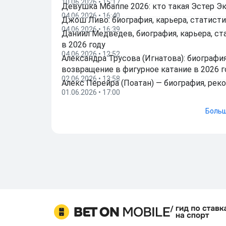
10.06.2026 • 15:17
Девушка Мбаппе 2026: кто такая Эстер Эк
04.06.2026 • 16:40
Джош Ливо: биография, карьера, статист
04.06.2026 • 16:39
Даниил Медведев, биография, карьера, ст
в 2026 году
04.06.2026 • 12:52
Александра Трусова (Игнатова): биографи
возвращение в фигурное катание в 2026 г
02.06.2026 • 13:58
Алекс Перейра (Поатан) — биография, реко
01.06.2026 • 17:00
Больш