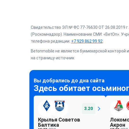
Свидетельство ЭЛ № ФС 77-76630 ОТ 26.08.2019 
(Роскомнадзор). Наименование СМИ: «BetOn». Учре
телефона редакции:
+7 929 862 99 92
.
Betonmobile не является букмекерской конторой и
на страницу-источник
3.20
Крылья Советов
Локом
Балтика
Акрон