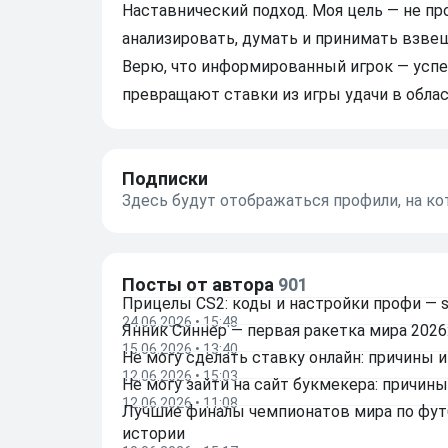
Наставнический подход. Моя цель — не про
анализировать, думать и принимать взве
Верю, что информированный игрок — успе
превращают ставки из игры удачи в облас
Подписки
Здесь будут отображаться профили, на к
Посты от автора
901
Прицелы CS2: коды и настройки профи — s1
24.06.2026 • 15:48
Янник Синнер — первая ракетка мира 2026
15.06.2026 • 13:40
Не могу сделать ставку онлайн: причины и
12.06.2026 • 15:03
Не могу зайти на сайт букмекера: причин
12.06.2026 • 11:08
Лучшие финалы чемпионатов мира по футб
истории