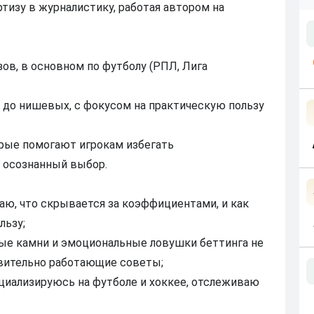
тизу в журналистику, работая автором на
зов, в основном по футболу (РПЛ, Лига
х до нишевых, с фокусом на практическую пользу
орые помогают игрокам избегать
 осознанный выбор.
аю, что скрывается за коэффициентами, и как
льзу;
ые камни и эмоциональные ловушки беттинга не
твительно работающие советы;
циализируюсь на футболе и хоккее, отслеживаю