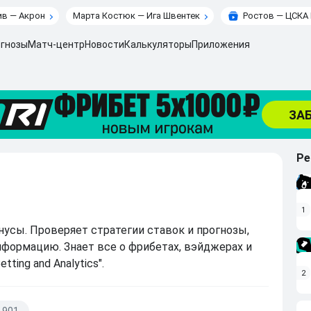
в — Акрон
Марта Костюк — Ига Швентек
Ростов — ЦСКА
гнозы
Матч-центр
Новости
Калькуляторы
Приложения
Ре
1
онусы. Проверяет стратегии ставок и прогнозы,
нформацию. Знает все о фрибетах, вэйджерах и
ting and Analytics".
2